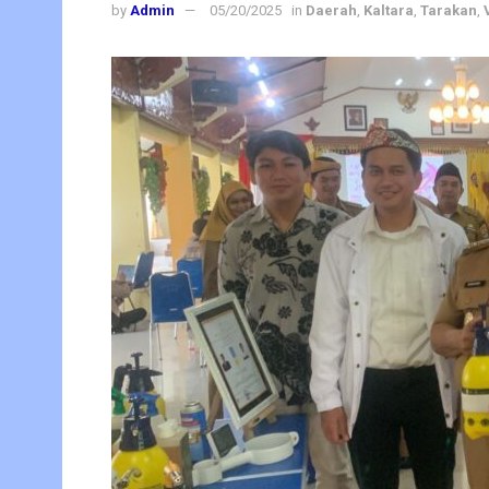
by
Admin
05/20/2025
in
Daerah
,
Kaltara
,
Tarakan
,