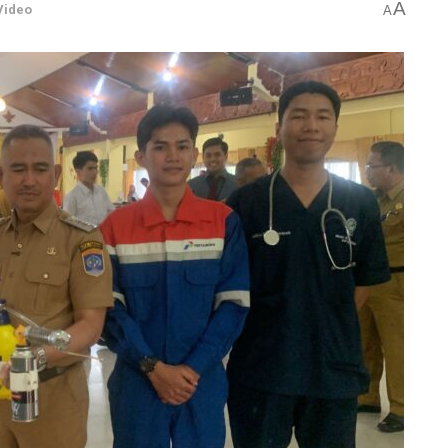
A
Video
A