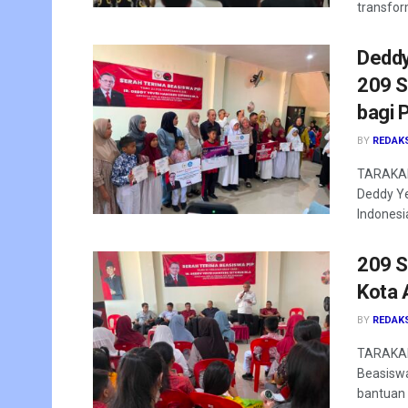
transfor
Deddy
209 S
bagi 
BY
REDAK
TARAKAN 
Deddy Ye
Indonesia
209 S
Kota 
BY
REDAK
TARAKAN
Beasiswa
bantuan 