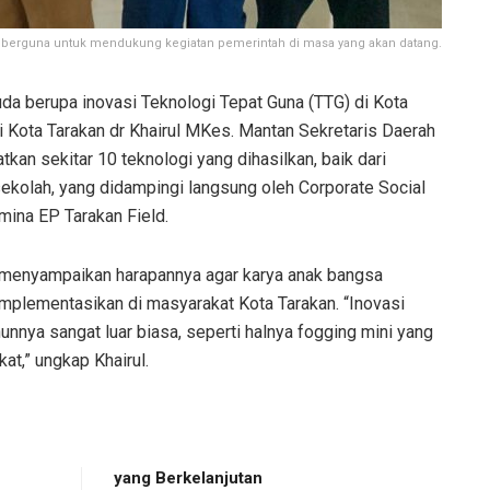
gat berguna untuk mendukung kegiatan pemerintah di masa yang akan datang.
da berupa inovasi Teknologi Tepat Guna (TTG) di Kota
i Kota Tarakan dr Khairul MKes. Mantan Sekretaris Daerah
atkan sekitar 10 teknologi yang dihasilkan, baik dari
sekolah, yang didampingi langsung oleh Corporate Social
mina EP Tarakan Field.
s menyampaikan harapannya agar karya anak bangsa
mplementasikan di masyarakat Kota Tarakan. “Inovasi
hunnya sangat luar biasa, seperti halnya fogging mini yang
at,” ungkap Khairul.
yang Berkelanjutan