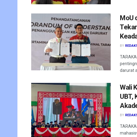
MoU d
Tekan
Keada
BY
REDAK
TARAKAN 
pentingn
darurat a
Wali 
UBT, 
Akad
BY
REDAK
TARAKAN
mahasis