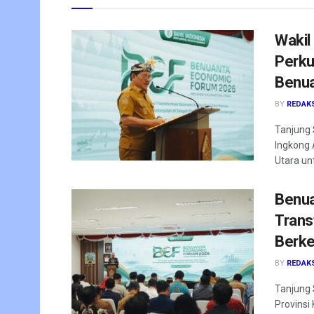
Wakil
Perku
Benua
BY
REDAK
Tanjung 
Ingkong 
Utara un
Benua
Trans
Berke
BY
REDAK
Tanjung 
Provinsi